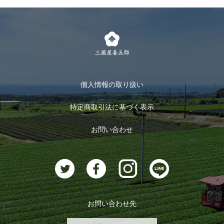
式部の香りシリーズ
お得なまとめ買い
LINE登録
茶楽
キャンペーン
メルマガ登録
季節限定商品
メール便対応商品
マイページ
お茶のギフト
個人情報の取り扱い
ログイン
特定商取引法に基づく表示
おすすめのお茶
ログアウト
お問い合わせ
お茶に合うスイーツ
お問い合わせ先