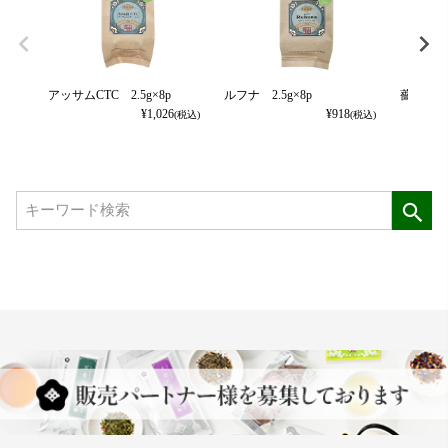
アッサムCTC 2.5g×8p
ルフナ 2.5g×8p
薔薇の紅茶
¥
1,026
¥
918
(税込)
(税込)