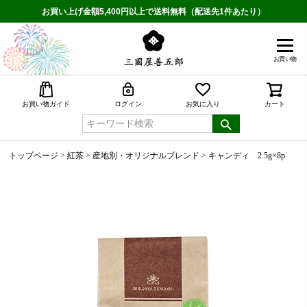
お買い上げ金額5,400円以上で送料無料（配送先1件あたり）
お買い物
検索
お買い物ガイド
ログイン
お気に入り
カート
トップページ
紅茶
産地別・オリジナルブレンド
キャンディ 2.5g×8p