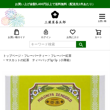
お買い上げ金額5,400円以上で送料無料（配送先1件あたり）
お買い物
検索
お買い物ガイド
ログイン
お気に入り
カート
トップページ
フレーバーティー
フレーバー紅茶
マスカットの紅茶 ティーバッグ3g×5p（小薄箱）