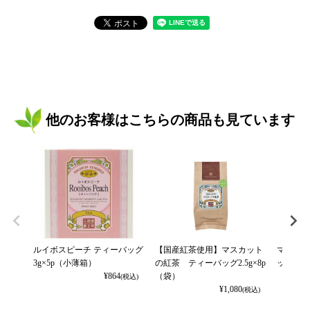
他のお客様はこちらの商品も見ています
ルイボスピーチ ティーバッグ
【国産紅茶使用】マスカット
マスカッ
3g×5p（小薄箱）
の紅茶 ティーバッグ2.5g×8p
ッグ2g×8
¥
864
（袋）
(税込)
¥
1,080
(税込)