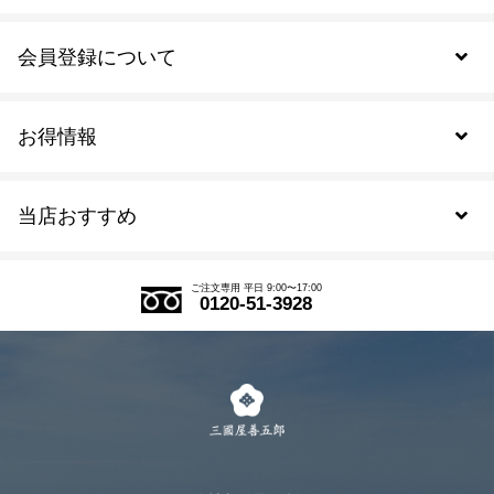
会員登録について
お得情報
新規会員登録
当店おすすめ
会員規約について
SDGs
アウトレットセール
ご注文の流れ
ご注文専用 平日 9:00〜17:00
0120-51-3928
式部の香りシリーズ
お得なまとめ買い
LINE登録
茶楽
キャンペーン
メルマガ登録
季節限定商品
メール便対応商品
マイページ