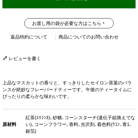
お渡し用の袋が必要な方はこちら
返品特約について
商品についてのお問い合わせ
レビューを書く
上品なマスカットの香りと、すっきりしたセイロン茶葉のバラ
ンスが絶妙なフレーバードティーです。午後のティータイムに
ぴったりの柔らかな味わいです。
紅茶(ｽﾘﾗﾝｶ)､砂糖､コーンスターチ(遺伝子組換えでな
原材料
い)､コーンフラワー､香料､光沢剤､着色料(ｳｺﾝ､青1､
銀箔)