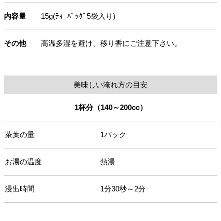
内容量
15g(ﾃｨｰﾊﾞｯｸﾞ5袋入り)
その他
高温多湿を避け、移り香にご注意下さい。
美味しい淹れ方の目安
1杯分（140～200cc）
茶葉の量
1パック
お湯の温度
熱湯
浸出時間
1分30秒～2分