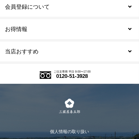
会員登録について
お得情報
新規会員登録
当店おすすめ
会員規約について
SDGs
アウトレットセール
ご注文の流れ
ご注文専用 平日 9:00〜17:00
0120-51-3928
式部の香りシリーズ
お得なまとめ買い
LINE登録
茶楽
キャンペーン
メルマガ登録
季節限定商品
メール便対応商品
マイページ
お茶のギフト
個人情報の取り扱い