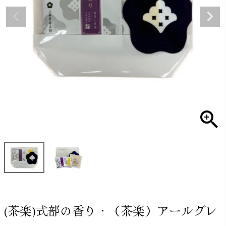
(茶楽)式部の香り・（茶楽）アールグレ