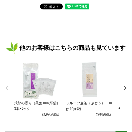
他のお客様はこちらの商品も見ています
式部の香り（茶葉100g平袋）
フルーツ麦茶（ぶどう） 10
フルーツ
3本パック
g×10p(袋)
カット） 
¥
3,996
¥
918
(税込)
(税込)