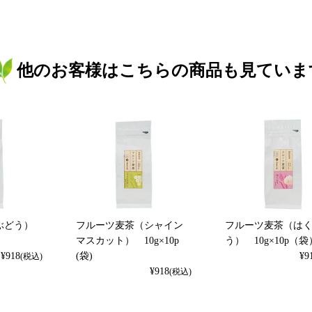
他のお客様はこちらの商品も見ていま
ぶどう）
フルーツ麦茶（シャイン
フルーツ麦茶（は
マスカット） 10g×10p
う） 10g×10p（袋
¥
918
(袋)
¥
9
(税込)
¥
918
(税込)