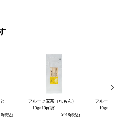
す
くと
フルーツ麦茶（れもん）
フルーツ麦茶（りんご
）
10g×10p(袋)
10g×10p(袋)
18
¥
918
¥
918
(税込)
(税込)
(