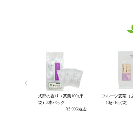
式部の香り（茶葉100g平
フルーツ麦茶（
袋）3本パック
10g×10p(袋)
¥
3,996
(税込)