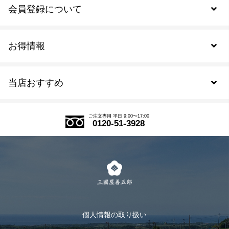
会員登録について
お得情報
新規会員登録
当店おすすめ
会員規約について
SDGs
アウトレットセール
ご注文の流れ
ご注文専用 平日 9:00〜17:00
0120-51-3928
式部の香りシリーズ
お得なまとめ買い
LINE登録
茶楽
キャンペーン
メルマガ登録
季節限定商品
メール便対応商品
マイページ
お茶のギフト
個人情報の取り扱い
ログイン