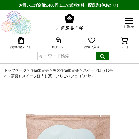
お買い上げ金額5,400円以上で送料無料（配送先1件あたり）
お買い物
検索
お買い物ガイド
ログイン
お気に入り
カート
トップページ
季節限定茶
秋の季節限定茶
スイーツほうじ茶
（茶楽）スイーツほうじ茶 いちごパフェ（3g×1p）