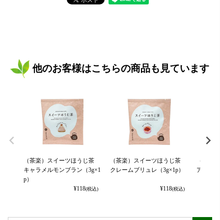
他のお客様はこちらの商品も見ています
（茶楽）スイーツほうじ茶
（茶楽）スイーツほうじ茶
（茶楽
キャラメルモンブラン（3g×1
クレームブリュレ（3g×1p）
アップル
p）
¥
118
¥
118
(税込)
(税込)