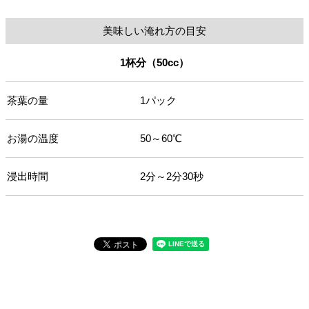
美味しい淹れ方の目安
1杯分（50cc）
茶葉の量
1パック
お湯の温度
50～60℃
浸出時間
2分～2分30秒