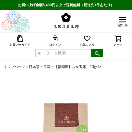
お買い上げ金額5,400円以上で送料無料（配送先1件あたり）
お買い物
検索
お買い物ガイド
ログイン
お気に入り
カート
トップページ
日本茶
玉露
【福岡産】八女玉露 2.5g×8p