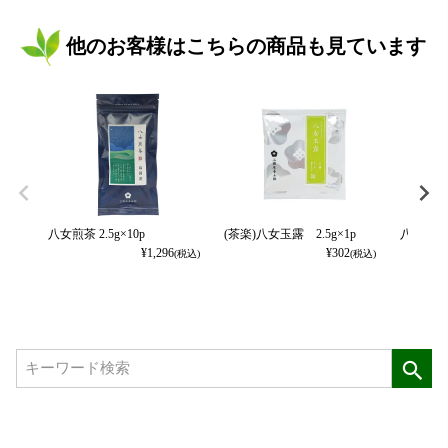
他のお客様はこちらの商品も見ています
八女煎茶 2.5g×10p
(茶楽)八女玉露 2.5g×1p
八女 星野
¥
1,296
¥
302
(税込)
(税込)