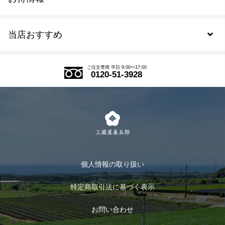
新規会員登録
当店おすすめ
会員規約について
SDGs
アウトレットセール
ご注文の流れ
ご注文専用 平日 9:00〜17:00
0120-51-3928
式部の香りシリーズ
お得なまとめ買い
LINE登録
茶楽
キャンペーン
メルマガ登録
季節限定商品
メール便対応商品
マイページ
お茶のギフト
個人情報の取り扱い
ログイン
特定商取引法に基づく表示
おすすめのお茶
ログアウト
お問い合わせ
お茶に合うスイーツ