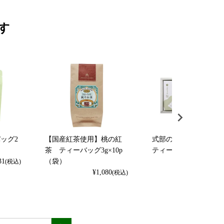
す
ッグ2
【国産紅茶使用】桃の紅
式部の香り・加賀棒茶
茶 ティーバッグ3g×10p
ティーバッグセット
31
（袋）
¥
2,862
(税込)
(
¥
1,080
(税込)