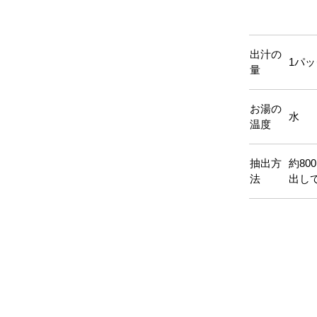
出汁の
1パッ
量
お湯の
水
温度
抽出方
約8
法
出し