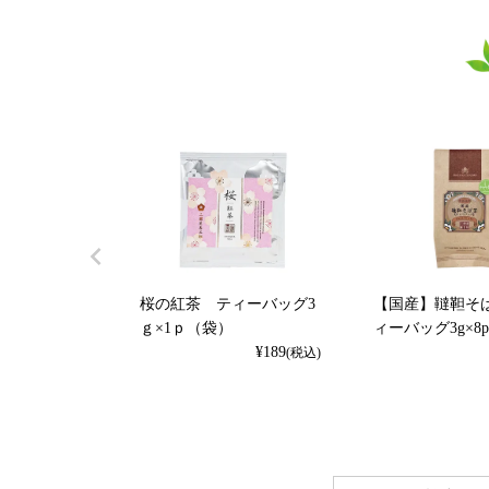
桜の紅茶 ティーバッグ3
【国産】韃靼そ
ｇ×1ｐ（袋）
ィーバッグ3g×8
¥
189
(税込)