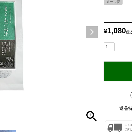
メール便
1,080
¥
税
返品