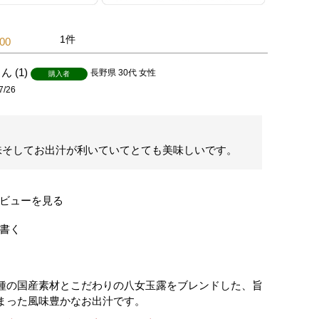
1
.00
1
長野県
30代
女性
購入者
7/26
味そしてお出汁が利いていてとても美味しいです。
ビューを見る
書く
種の国産素材とこだわりの八女玉露をブレンドした、旨
まった風味豊かなお出汁です。