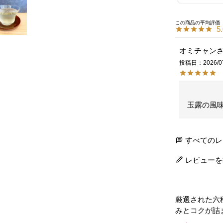
5
オミチャン
投稿日
2026/0
玉露の風
すべてのレ
レビューを
厳選された六
みとコクが詰