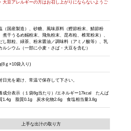
・大豆アレルギーの方はお召し上がりにならないようご
。
塩（国産製造）、砂糖、風味原料（鰹節粉末、鯖節粉
、煮干うるめ鰯粉末、飛魚粉末、昆布粒、椎茸粉末）、
だし顆粒、緑茶、粉末醤油／調味料（アミノ酸等）、乳
カルシウム（一部に小麦・さば・大豆を含む）
g(8ｇ×10袋入り)
射日光を避け、常温で保存して下さい。
養成分表示（１袋8g当たり）/エネルギー17kcal たんぱ
質1.4g 脂質0.1g 炭水化物2.6g 食塩相当量3.8g
上手な出汁の取り方