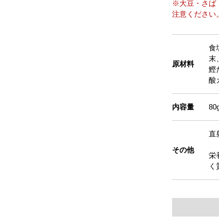
※大豆・さば
注意ください
食
末
原材料
鰹
酸
内容量
80
直
その他
栄
く