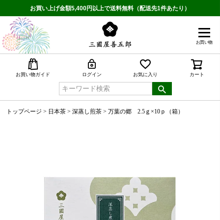
お買い上げ金額5,400円以上で送料無料（配送先1件あたり）
お買い物
検索
お買い物ガイド
ログイン
お気に入り
カート
トップページ
日本茶
深蒸し煎茶
万葉の郷 2.5ｇ×10ｐ（箱）