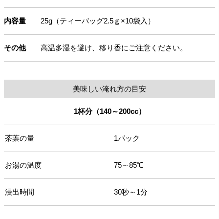
内容量
25g（ティーバッグ2.5ｇ×10袋入）
その他
高温多湿を避け、移り香にご注意ください。
美味しい淹れ方の目安
1杯分（140～200cc）
茶葉の量
1パック
お湯の温度
75～85℃
浸出時間
30秒～1分