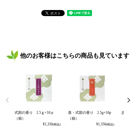
他のお客様はこちらの商品も見ています
式部の香り 2.5ｇ×10ｐ
喜・式部の香り 2.5g×10p
志・式部の
（箱）
（箱）
（箱）
¥
1,350
¥
1,350
(税込)
(税込)