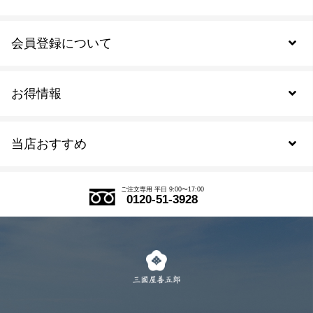
会員登録について
お得情報
新規会員登録
当店おすすめ
会員規約について
SDGs
アウトレットセール
ご注文の流れ
ご注文専用 平日 9:00〜17:00
0120-51-3928
式部の香りシリーズ
お得なまとめ買い
LINE登録
茶楽
キャンペーン
メルマガ登録
季節限定商品
メール便対応商品
マイページ