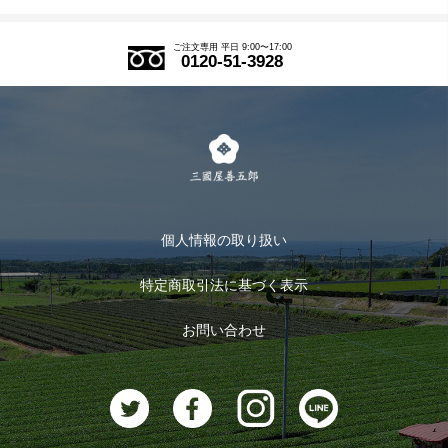
SDGs
アウトレットセール
ご注文の流れ
ご注文専用 平日 9:00〜17:00
0120-51-3928
式部の香りシリーズ
お得なまとめ買い
LINE登録
茶楽
キャンペーン
メルマガ登録
季節限定商品
メール便対応商品
マイページ
お茶のギフト
個人情報の取り扱い
ログイン
特定商取引法に基づく表示
おすすめのお茶
ログアウト
お問い合わせ
お茶に合うスイーツ