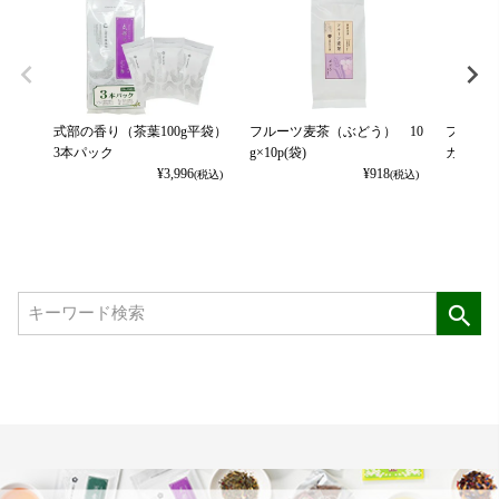
式部の香り（茶葉100g平袋）
フルーツ麦茶（ぶどう） 10
フルーツ
3本パック
g×10p(袋)
カット） 
¥
3,996
¥
918
(税込)
(税込)