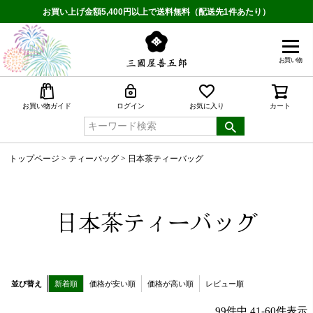
お買い上げ金額5,400円以上で送料無料（配送先1件あたり）
お買い物
検索
お買い物ガイド
ログイン
お気に入り
カート
トップページ
ティーバッグ
日本茶ティーバッグ
日本茶ティーバッグ
並び替え
新着順
価格が安い順
価格が高い順
レビュー順
99
件中
41
-
60
件表示