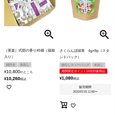
（茶楽）式部の香り45個（福箱
さくらんぼ緑茶 4g×8p（スタ
入り）
ンドパック）
紐付き
水出し
紐なしティーバッグ
水出し
10,800
期間限定ポイント10倍対象商品
¥
のところ
1,080
¥
10,260
¥
税込
税込
販売期間
2026/05/18 12:00
〜