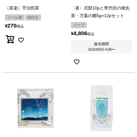
（茶楽）宇治煎茶
〈喜〉式部10pと寄代坊の穂先
茶・万葉の郷5g×12pセット
メール便
紐付き
270
リーフ
¥
税込
4,806
¥
税込
販売期間
2026/06/05 9:00
〜