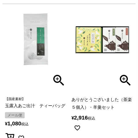
【国産素材】
ありがとうございました（茶楽
玉露入あご出汁 ティーバッグ
５個入）・羊羹セット
メール便
2,916
¥
税込
1,080
¥
税込