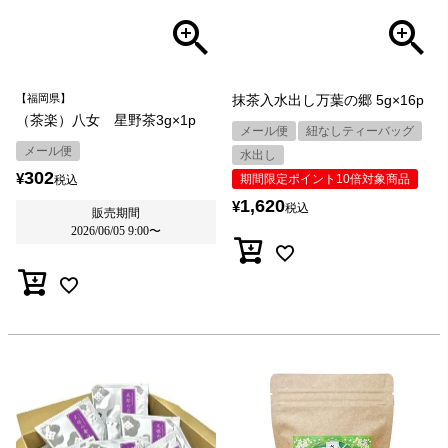
【福岡県】
抹茶入水出し万葉の郷 5g×16p
（茶楽）八女 星野茶3g×1p
メール便
紐なしティーバッグ
メール便
水出し
302
¥
期間限定ポイント10倍対象商品
税込
1,620
¥
税込
販売期間
2026/06/05 9:00
〜