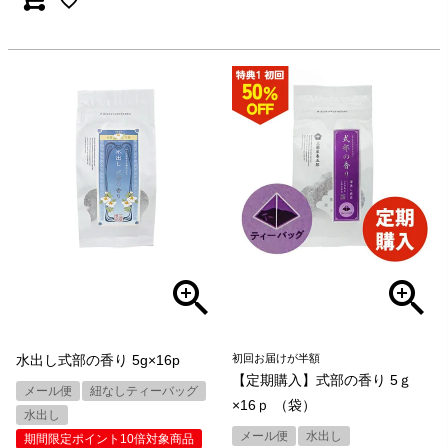
水出し式部の香り 5g×16p
初回お届けが半額
【定期購入】式部の香り 5ｇ
メール便
紐なしティーバッグ
×16ｐ （袋）
水出し
メール便
水出し
期間限定ポイント10倍対象商品