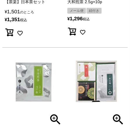
【茶楽】日本茶セット
大和煎茶 2.5g×10p
1,501
メール便
紐付き
¥
のところ
1,296
¥
1,351
¥
税込
税込