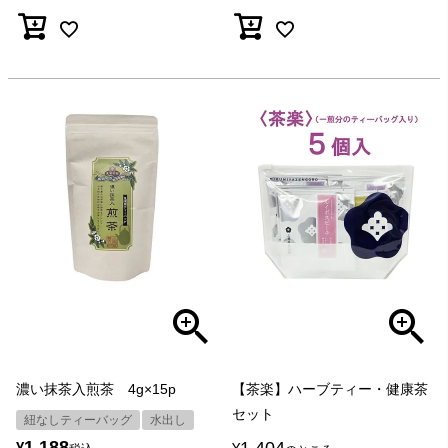
濃い抹茶入煎茶 4g×15p
【茶楽】ハーブティー・健康茶
セット
紐なしティーバッグ
水出し
1,188
1,404
¥