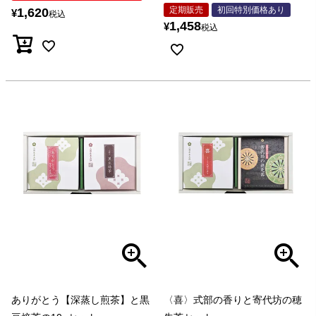
定期販売
初回特別価格あり
1,620
¥
税込
1,458
¥
税込
ありがとう【深蒸し煎茶】と黒
〈喜〉式部の香りと寄代坊の穂