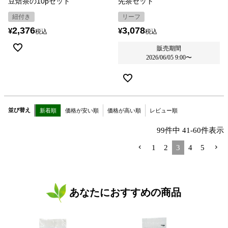
豆焙茶の10pセット
先茶セット
紐付き
リーフ
2,376
3,078
¥
¥
税込
税込
販売期間
2026/06/05 9:00
〜
並び替え
新着順
価格が安い順
価格が高い順
レビュー順
99
件中
41
-
60
件表示
1
2
3
4
5
あなたにおすすめの商品