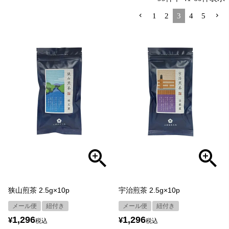
1
2
3
4
5
狭山煎茶 2.5g×10p
宇治煎茶 2.5g×10p
メール便
紐付き
メール便
紐付き
1,296
1,296
¥
¥
税込
税込