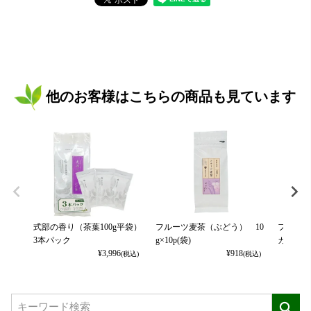
他のお客様はこちらの商品も見ています
式部の香り（茶葉100g平袋）
フルーツ麦茶（ぶどう） 10
フルーツ
3本パック
g×10p(袋)
カット） 
¥
3,996
¥
918
(税込)
(税込)