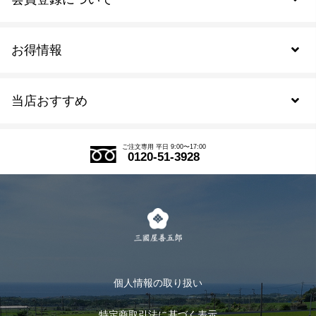
お得情報
新規会員登録
当店おすすめ
会員規約について
SDGs
アウトレットセール
ご注文の流れ
ご注文専用 平日 9:00〜17:00
0120-51-3928
式部の香りシリーズ
お得なまとめ買い
LINE登録
茶楽
キャンペーン
メルマガ登録
季節限定商品
メール便対応商品
マイページ
お茶のギフト
個人情報の取り扱い
ログイン
特定商取引法に基づく表示