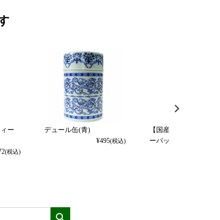
す
ティー
デュール缶(青)
【国産】コーン茶 テ
¥
495
ーバッグ4g×8p
(税込)
72
¥
972
(税込)
(