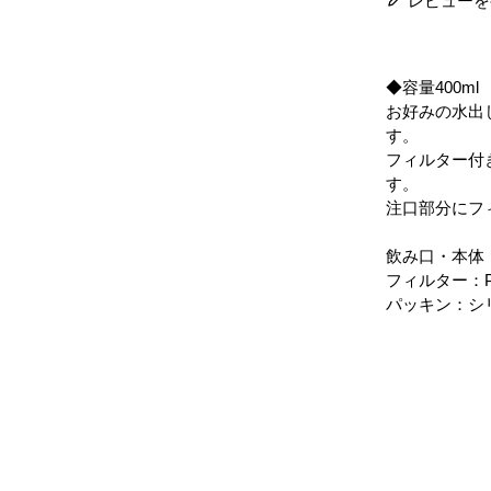
レビューを
◆容量400ml
お好みの水出
す。
フィルター付
す。
注口部分にフ
飲み口・本体：
フィルター：
パッキン：シ