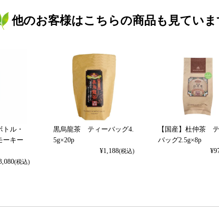
他のお客様はこちらの商品も見ていま
ボトル・
黒烏龍茶 ティーバッグ4.
【国産】杜仲茶 
モーキー
5g×20p
バッグ2.5g×8p
¥
1,188
¥
9
(税込)
3,080
(税込)
検索