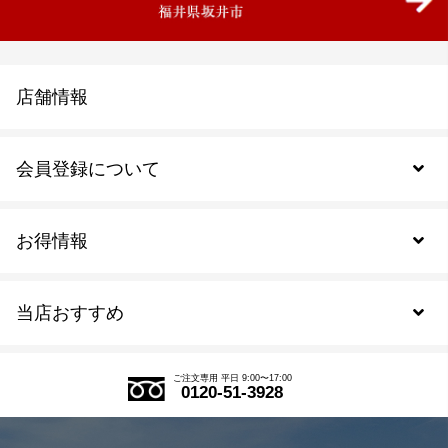
店舗情報
会員登録について
お得情報
新規会員登録
当店おすすめ
会員規約について
SDGs
アウトレットセール
ご注文の流れ
ご注文専用 平日 9:00〜17:00
0120-51-3928
式部の香りシリーズ
お得なまとめ買い
LINE登録