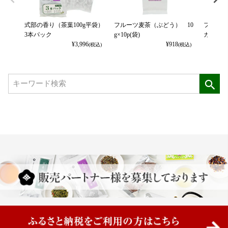
式部の香り（茶葉100g平袋）
フルーツ麦茶（ぶどう） 10
フルーツ
3本パック
g×10p(袋)
カット） 
¥
3,996
¥
918
(税込)
(税込)