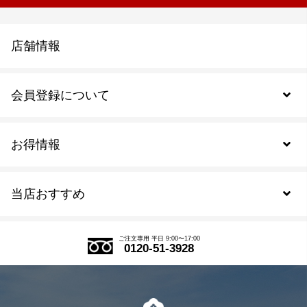
店舗情報
会員登録について
お得情報
新規会員登録
当店おすすめ
会員規約について
SDGs
アウトレットセール
ご注文の流れ
ご注文専用 平日 9:00〜17:00
0120-51-3928
式部の香りシリーズ
お得なまとめ買い
LINE登録
茶楽
キャンペーン