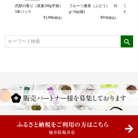
式部の香り（茶葉100g平袋）
フルーツ麦茶（ぶどう） 10
フルーツ
3本パック
g×10p(袋)
カット） 
¥
3,996
¥
918
(税込)
(税込)