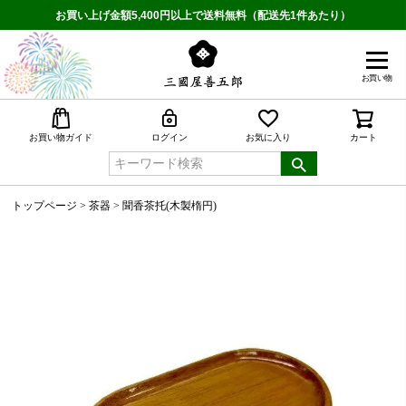
お買い上げ金額5,400円以上で送料無料（配送先1件あたり）
お買い物
検索
お買い物ガイド
ログイン
お気に入り
カート
トップページ
茶器
聞香茶托(木製楕円)