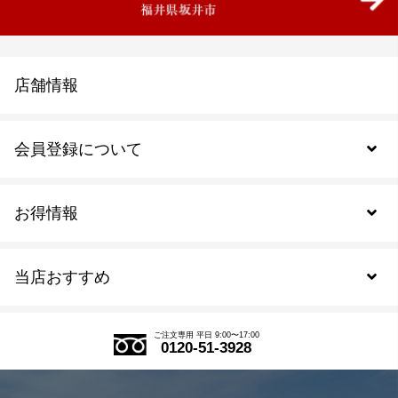
店舗情報
会員登録について
お得情報
新規会員登録
当店おすすめ
会員規約について
SDGs
アウトレットセール
ご注文の流れ
ご注文専用 平日 9:00〜17:00
0120-51-3928
式部の香りシリーズ
お得なまとめ買い
LINE登録