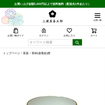
お買い上げ金額5,400円以上で送料無料（配送先1件あたり）
お買い物
検索
お買い物ガイド
ログイン
お気に入り
カート
トップページ
茶器
茶杯(遊香紋)橙