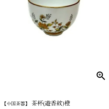
茶杯(遊香紋)橙
【中国茶器】