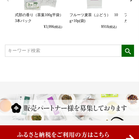
式部の香り（茶葉100g平袋）
フルーツ麦茶（ぶどう） 10
フルーツ
3本パック
g×10p(袋)
カット） 
¥
3,996
¥
918
(税込)
(税込)