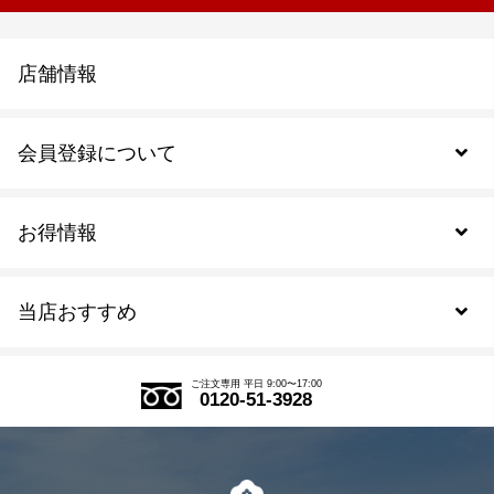
店舗情報
会員登録について
お得情報
新規会員登録
当店おすすめ
会員規約について
SDGs
アウトレットセール
ご注文の流れ
ご注文専用 平日 9:00〜17:00
0120-51-3928
式部の香りシリーズ
お得なまとめ買い
LINE登録
茶楽
キャンペーン