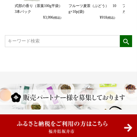
式部の香り（茶葉100g平袋）
フルーツ麦茶（ぶどう） 10
フルーツ
3本パック
g×10p(袋)
カット） 
¥
3,996
¥
918
(税込)
(税込)