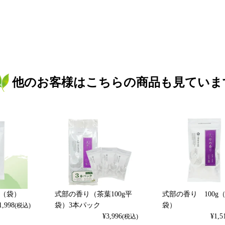
他のお客様はこちらの商品も見ていま
g（袋）
式部の香り（茶葉100g平
式部の香り 100g
1,998
袋）3本パック
袋）
(税込)
¥
3,996
¥
1,5
(税込)