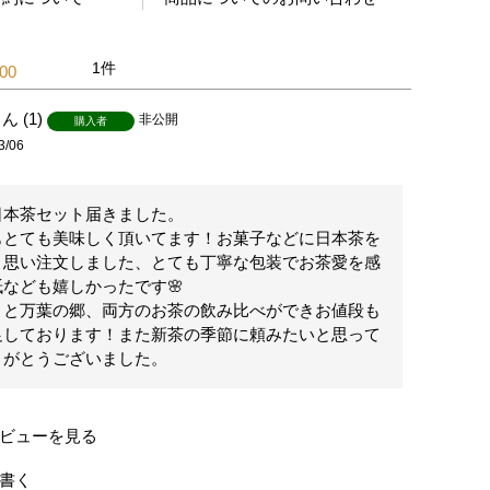
1
.00
1
非公開
購入者
3/06
本茶セット届きました。

もとても美味しく頂いてます！お菓子などに日本茶を
と思い注文しました、とても丁寧な包装でお茶愛を感
なども嬉しかったです🌸

りと万葉の郷、両方のお茶の飲み比べができお値段も
足しております！また新茶の季節に頼みたいと思って
りがとうございました。
ビューを見る
書く