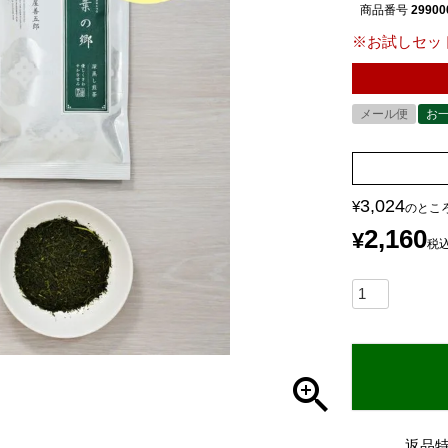
商品番号
29900
※お試しセッ
メール便
お
3,024
¥
のとこ
2,160
¥
税
返品