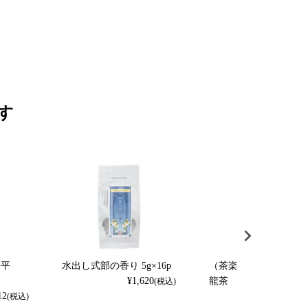
す
（平
水出し式部の香り 5g×16p
（茶楽） 【国産】白
¥
1,620
龍茶
(税込)
12
¥
237
(税込)
(