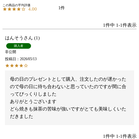
1
4.00
1
件中
1
-
1
件表示
はんそう
1
購入者
非公開
投稿日
2026/05/13
母の日のプレゼントとして購入、注文したのが遅かった
ので母の日に待ち合わないと思っていたのですが間に合
ってびっくりしました

ありがとうございます

どら焼きも抹茶の苦味が強いですがとても美味しくいた
だきました
1
件中
1
-
1
件表示