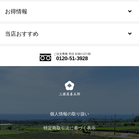
お得情報
新規会員登録
当店おすすめ
会員規約について
SDGs
アウトレットセール
ご注文の流れ
ご注文専用 平日 9:00〜17:00
0120-51-3928
式部の香りシリーズ
お得なまとめ買い
LINE登録
茶楽
キャンペーン
メルマガ登録
季節限定商品
メール便対応商品
マイページ
お茶のギフト
個人情報の取り扱い
ログイン
特定商取引法に基づく表示
おすすめのお茶