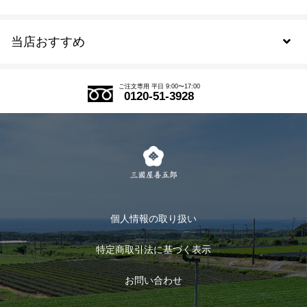
新規会員登録
当店おすすめ
会員規約について
SDGs
アウトレットセール
ご注文の流れ
ご注文専用 平日 9:00〜17:00
0120-51-3928
式部の香りシリーズ
お得なまとめ買い
LINE登録
茶楽
キャンペーン
メルマガ登録
季節限定商品
メール便対応商品
マイページ
お茶のギフト
個人情報の取り扱い
ログイン
特定商取引法に基づく表示
おすすめのお茶
ログアウト
お問い合わせ
お茶に合うスイーツ