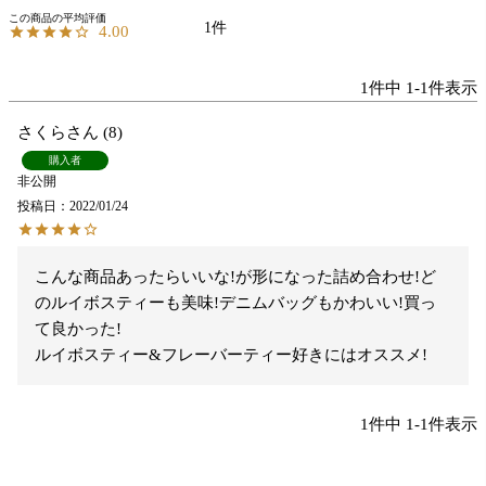
1
4.00
1
件中
1
-
1
件表示
さくら
8
購入者
非公開
投稿日
2022/01/24
こんな商品あったらいいな!が形になった詰め合わせ!ど
のルイボスティーも美味!デニムバッグもかわいい!買っ
て良かった!

ルイボスティー&フレーバーティー好きにはオススメ!
1
件中
1
-
1
件表示