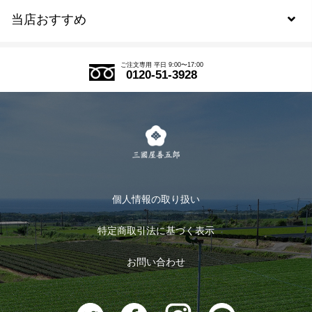
当店おすすめ
会員規約について
SDGs
アウトレットセール
ご注文の流れ
ご注文専用 平日 9:00〜17:00
0120-51-3928
式部の香りシリーズ
お得なまとめ買い
LINE登録
茶楽
キャンペーン
メルマガ登録
季節限定商品
メール便対応商品
マイページ
お茶のギフト
個人情報の取り扱い
ログイン
特定商取引法に基づく表示
おすすめのお茶
ログアウト
お問い合わせ
お茶に合うスイーツ