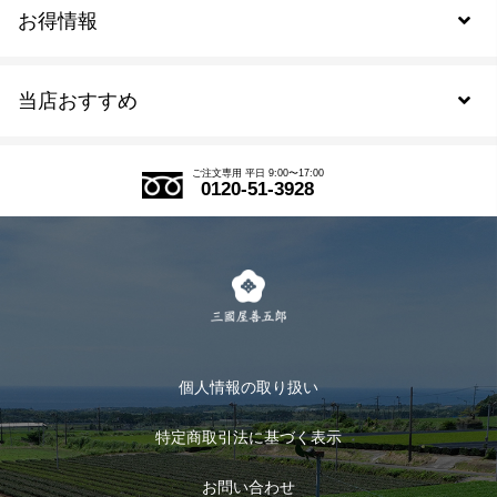
お得情報
新規会員登録
当店おすすめ
会員規約について
SDGs
アウトレットセール
ご注文の流れ
ご注文専用 平日 9:00〜17:00
0120-51-3928
式部の香りシリーズ
お得なまとめ買い
LINE登録
茶楽
キャンペーン
メルマガ登録
季節限定商品
メール便対応商品
マイページ
お茶のギフト
個人情報の取り扱い
ログイン
特定商取引法に基づく表示
おすすめのお茶
ログアウト
お問い合わせ