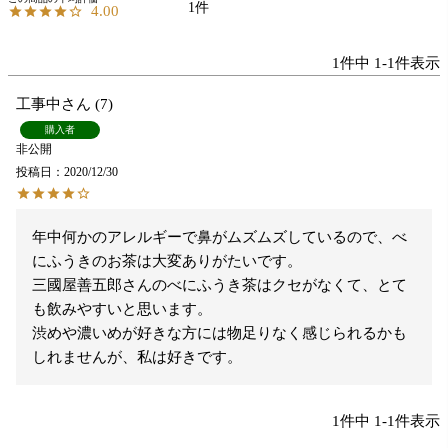
1
4.00
1
件中
1
-
1
件表示
工事中
7
購入者
非公開
投稿日
2020/12/30
年中何かのアレルギーで鼻がムズムズしているので、べ
にふうきのお茶は大変ありがたいです。

三國屋善五郎さんのべにふうき茶はクセがなくて、とて
も飲みやすいと思います。

渋めや濃いめが好きな方には物足りなく感じられるかも
しれませんが、私は好きです。
1
件中
1
-
1
件表示