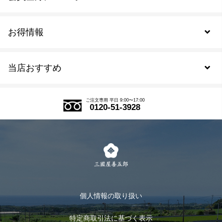
お得情報
新規会員登録
当店おすすめ
会員規約について
SDGs
アウトレットセール
ご注文の流れ
ご注文専用 平日 9:00〜17:00
0120-51-3928
式部の香りシリーズ
お得なまとめ買い
LINE登録
茶楽
キャンペーン
メルマガ登録
季節限定商品
メール便対応商品
マイページ
お茶のギフト
個人情報の取り扱い
ログイン
特定商取引法に基づく表示