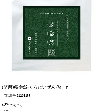
(茶楽)蔵泰然-くらたいぜん-3g×1p
商品番号
91201157
270
¥
のところ