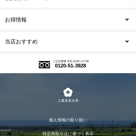
お得情報
新規会員登録
当店おすすめ
会員規約について
SDGs
アウトレットセール
ご注文の流れ
ご注文専用 平日 9:00〜17:00
0120-51-3928
式部の香りシリーズ
お得なまとめ買い
LINE登録
茶楽
キャンペーン
メルマガ登録
季節限定商品
メール便対応商品
マイページ
お茶のギフト
個人情報の取り扱い
ログイン
特定商取引法に基づく表示