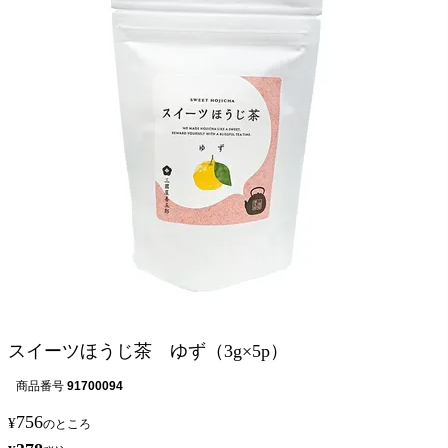
スイーツほうじ茶 ゆず（3g×5p）
商品番号
91700094
756
¥
のところ