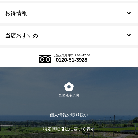
お得情報
新規会員登録
当店おすすめ
会員規約について
SDGs
アウトレットセール
ご注文の流れ
ご注文専用 平日 9:00〜17:00
0120-51-3928
式部の香りシリーズ
お得なまとめ買い
LINE登録
茶楽
キャンペーン
メルマガ登録
季節限定商品
メール便対応商品
マイページ
お茶のギフト
個人情報の取り扱い
ログイン
特定商取引法に基づく表示
おすすめのお茶