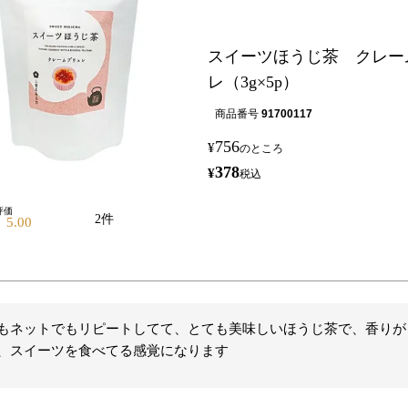
スイーツほうじ茶 クレー
レ（3g×5p）
商品番号
91700117
756
¥
のところ
378
¥
税込
2
5.00
もネットでもリピートしてて、とても美味しいほうじ茶で、香りが
、スイーツを食べてる感覚になります