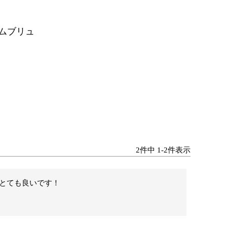
ムブリュ
2
件中
1
-
2
件表示
とても良いです！
