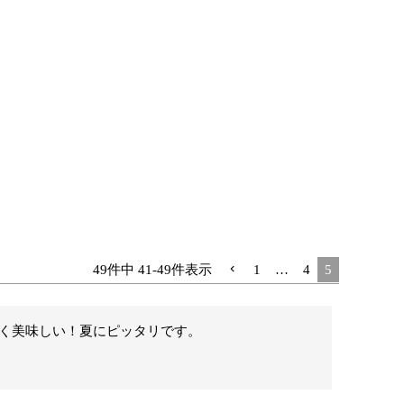
49
件中
41
-
49
件表示
1
…
4
5
く美味しい！夏にピッタリです。