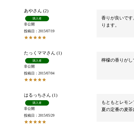
あや
2
香りが良いです
購入者
非公開
ります。
投稿日
2015/07/19
たっくママ
1
檸檬の香りがし
購入者
非公開
投稿日
2015/07/04
はるっち
1
もともとレモン
購入者
非公開
夏の定番の麦茶
投稿日
2015/05/29