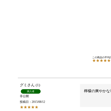
グミ
1
檸檬の爽やかな
購入者
非公開
投稿日
2015/08/12