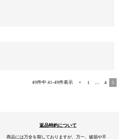
49
件中
41
-
49
件表示
1
…
4
5
返品特約について
商品には万全を期しておりますが、万一、破損や不