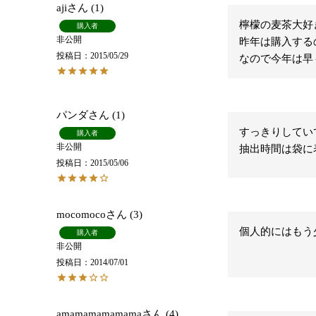
aji
1
檸檬の麦茶大好
購入者
非公開
昨年は購入するの
投稿日
2015/05/29
なので今年は早々
パンダ
1
すっきりしてい
購入者
非公開
抽出時間は袋に
投稿日
2015/05/06
mocomoco
3
個人的にはもう
購入者
非公開
投稿日
2014/07/01
amamamamamama
4