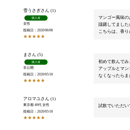
雪うさぎ
1
マンゴー風味の
購入者
女性
躊躇してましたが
投稿日
2020/06/08
こちらは、香り
ま
5
初めて飲んでみ
購入者
非公開
アップルとマン
投稿日
2020/05/18
なくなったらま
アロマユ
1
東京都
40代
女性
試飲でいただい
投稿日
2020/05/18