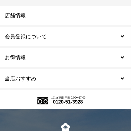
店舗情報
会員登録について
お得情報
新規会員登録
当店おすすめ
会員規約について
SDGs
アウトレットセール
ご注文の流れ
ご注文専用 平日 9:00〜17:00
0120-51-3928
式部の香りシリーズ
お得なまとめ買い
LINE登録
茶楽
キャンペーン
メルマガ登録