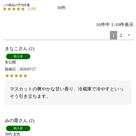
16
4.88
16
件中
1
-
10
件表示
1
2
きなこ
2
購入者
非公開
投稿日
2026/07/27
マスカットの爽やかな甘い香り、冷蔵庫で冷やすといっ
そう引き立ちます。
みの栗
2
購入者
50代
女性