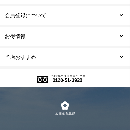
会員登録について
お得情報
新規会員登録
当店おすすめ
会員規約について
SDGs
アウトレットセール
ご注文の流れ
ご注文専用 平日 9:00〜17:00
0120-51-3928
式部の香りシリーズ
お得なまとめ買い
LINE登録
茶楽
キャンペーン
メルマガ登録
季節限定商品
メール便対応商品
マイページ