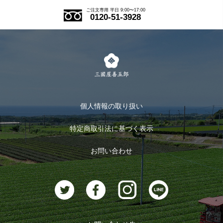
ご注文の流れ
ご注文専用 平日 9:00〜17:00
0120-51-3928
式部の香りシリーズ
お得なまとめ買い
LINE登録
茶楽
キャンペーン
メルマガ登録
季節限定商品
メール便対応商品
マイページ
お茶のギフト
個人情報の取り扱い
ログイン
特定商取引法に基づく表示
おすすめのお茶
ログアウト
お問い合わせ
お茶に合うスイーツ