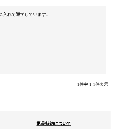
に入れて通学しています。
1
件中
1
-
1
件表示
返品特約について