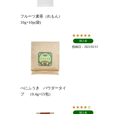
フルーツ麦茶（れもん）
10g×10p(袋)
購入者
投稿日
2021/01/11
べにふうき パウダータイ
プ （0.4g×15包）
購入者