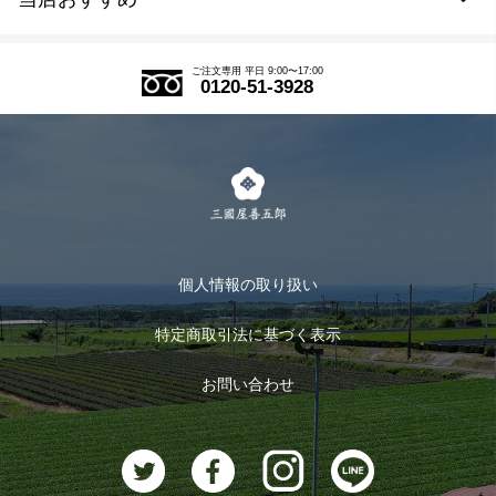
会員規約について
SDGs
アウトレットセール
ご注文の流れ
ご注文専用 平日 9:00〜17:00
0120-51-3928
式部の香りシリーズ
お得なまとめ買い
LINE登録
茶楽
キャンペーン
メルマガ登録
季節限定商品
メール便対応商品
マイページ
お茶のギフト
個人情報の取り扱い
ログイン
特定商取引法に基づく表示
おすすめのお茶
ログアウト
お問い合わせ
お茶に合うスイーツ