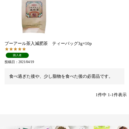
プーアール茶入減肥茶 ティーバッグ3g×10p
購入者
投稿日
2021/04/19
食べ過ぎた後や、少し脂物を食べた後の必需品です。
1
件中
1
-
1
件表示