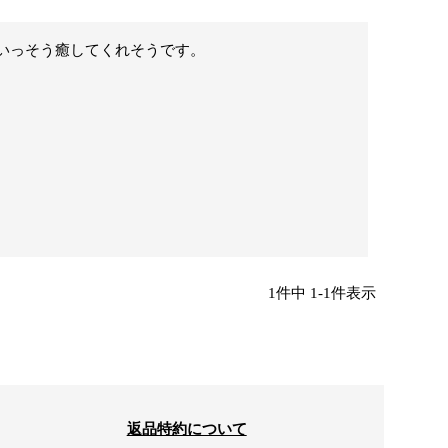
いっそう癒してくれそうです。
1
件中
1
-
1
件表示
返品特約について