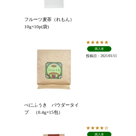
フルーツ麦茶（れもん）
10g×10p(袋)
購入者
投稿日
2021/01/11
べにふうき パウダータイ
プ （0.4g×15包）
購入者