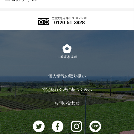
SDGs
アウトレットセール
ご注文の流れ
ご注文専用 平日 9:00〜17:00
0120-51-3928
式部の香りシリーズ
お得なまとめ買い
LINE登録
茶楽
キャンペーン
メルマガ登録
季節限定商品
メール便対応商品
マイページ
お茶のギフト
個人情報の取り扱い
ログイン
特定商取引法に基づく表示
おすすめのお茶
ログアウト
お問い合わせ
お茶に合うスイーツ