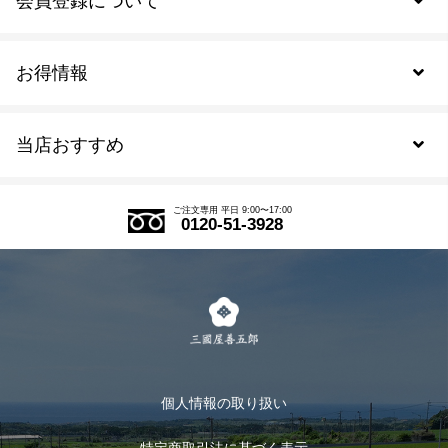
会員登録について
お得情報
新規会員登録
当店おすすめ
会員規約について
SDGs
アウトレットセール
ご注文の流れ
ご注文専用 平日 9:00〜17:00
0120-51-3928
式部の香りシリーズ
お得なまとめ買い
LINE登録
茶楽
キャンペーン
メルマガ登録
季節限定商品
メール便対応商品
マイページ
お茶のギフト
個人情報の取り扱い
ログイン