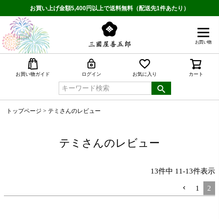
お買い上げ金額5,400円以上で送料無料（配送先1件あたり）
お買い物
検索
お買い物ガイド
ログイン
お気に入り
カート
トップページ
テミさんのレビュー
テミさんのレビュー
13
件中
11
-
13
件表示
1
2