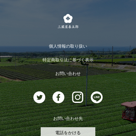
LINE登録
茶楽
キャンペーン
メルマガ登録
季節限定商品
メール便対応商品
マイページ
お茶のギフト
個人情報の取り扱い
ログイン
特定商取引法に基づく表示
おすすめのお茶
ログアウト
お問い合わせ
お茶に合うスイーツ
お問い合わせ先
電話をかける