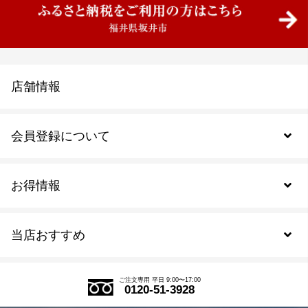
店舗情報
会員登録について
お得情報
新規会員登録
当店おすすめ
会員規約について
SDGs
アウトレットセール
ご注文の流れ
ご注文専用 平日 9:00〜17:00
0120-51-3928
式部の香りシリーズ
お得なまとめ買い