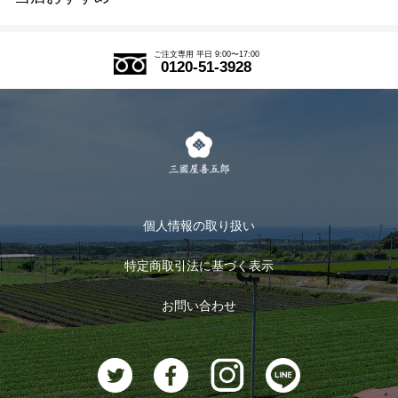
SDGs
アウトレットセール
ご注文の流れ
ご注文専用 平日 9:00〜17:00
0120-51-3928
式部の香りシリーズ
お得なまとめ買い
LINE登録
茶楽
キャンペーン
メルマガ登録
季節限定商品
メール便対応商品
マイページ
お茶のギフト
個人情報の取り扱い
ログイン
特定商取引法に基づく表示
おすすめのお茶
ログアウト
お問い合わせ
お茶に合うスイーツ