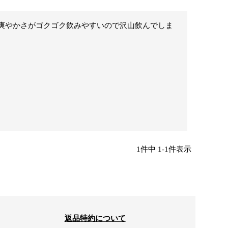
爽やかさがゴクゴク飲みやすいので沢山飲んでしま
1
件中
1
-
1
件表示
返品特約について