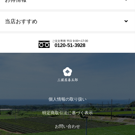
新規会員登録
当店おすすめ
会員規約について
SDGs
アウトレットセール
ご注文の流れ
ご注文専用 平日 9:00〜17:00
0120-51-3928
式部の香りシリーズ
お得なまとめ買い
LINE登録
茶楽
キャンペーン
メルマガ登録
季節限定商品
メール便対応商品
マイページ
お茶のギフト
個人情報の取り扱い
ログイン
特定商取引法に基づく表示
おすすめのお茶
ログアウト
お問い合わせ
お茶に合うスイーツ