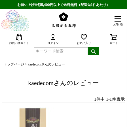
お買い上げ金額5,400円以上で送料無料（配送先1件あたり）
お買い物
検索
お買い物ガイド
ログイン
お気に入り
カート
トップページ
kaedecomさんのレビュー
kaedecomさんのレビュー
1
件中
1
-
1
件表示