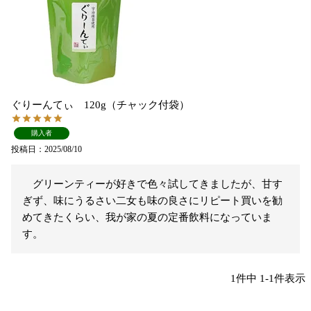
ぐりーんてぃ 120g（チャック付袋）
購入者
投稿日
2025/08/10
　グリーンティーが好きで色々試してきましたが、甘す
ぎず、味にうるさい二女も味の良さにリピート買いを勧
めてきたくらい、我が家の夏の定番飲料になっていま
す。
1
件中
1
-
1
件表示