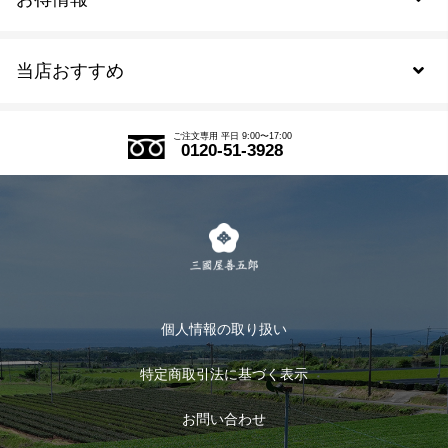
新規会員登録
当店おすすめ
会員規約について
SDGs
アウトレットセール
ご注文の流れ
ご注文専用 平日 9:00〜17:00
0120-51-3928
式部の香りシリーズ
お得なまとめ買い
LINE登録
茶楽
キャンペーン
メルマガ登録
季節限定商品
メール便対応商品
マイページ
お茶のギフト
個人情報の取り扱い
ログイン
特定商取引法に基づく表示
おすすめのお茶
ログアウト
お問い合わせ
お茶に合うスイーツ