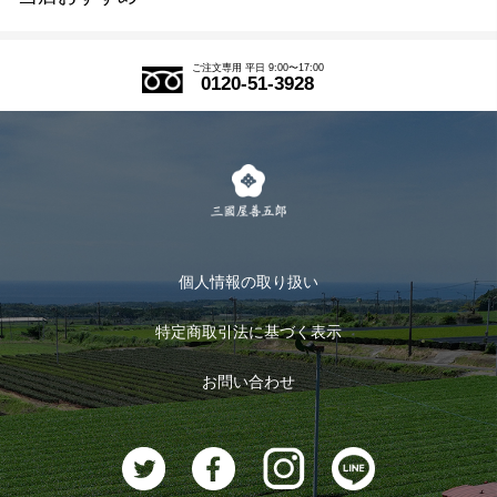
SDGs
アウトレットセール
ご注文の流れ
ご注文専用 平日 9:00〜17:00
0120-51-3928
式部の香りシリーズ
お得なまとめ買い
LINE登録
茶楽
キャンペーン
メルマガ登録
季節限定商品
メール便対応商品
マイページ
お茶のギフト
個人情報の取り扱い
ログイン
特定商取引法に基づく表示
おすすめのお茶
ログアウト
お問い合わせ
お茶に合うスイーツ