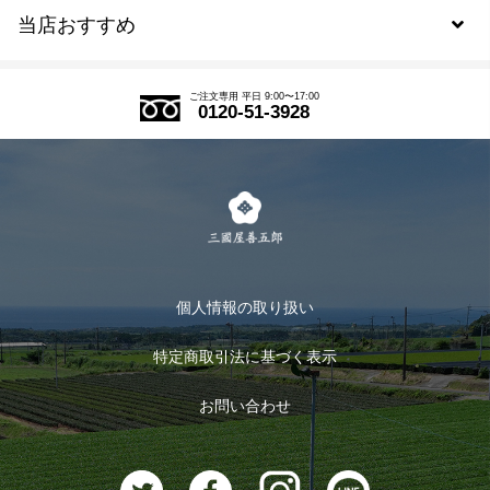
当店おすすめ
会員規約について
SDGs
アウトレットセール
ご注文の流れ
ご注文専用 平日 9:00〜17:00
0120-51-3928
式部の香りシリーズ
お得なまとめ買い
LINE登録
茶楽
キャンペーン
メルマガ登録
季節限定商品
メール便対応商品
マイページ
お茶のギフト
個人情報の取り扱い
ログイン
特定商取引法に基づく表示
おすすめのお茶
ログアウト
お問い合わせ
お茶に合うスイーツ