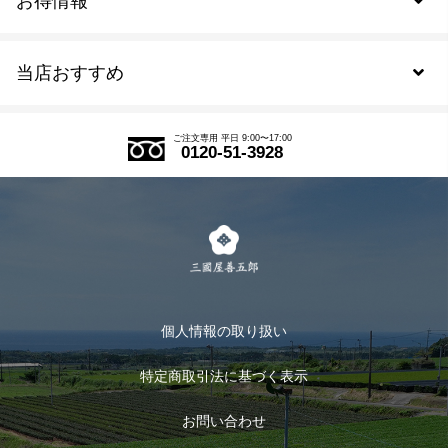
お得情報
新規会員登録
当店おすすめ
会員規約について
SDGs
アウトレットセール
ご注文の流れ
ご注文専用 平日 9:00〜17:00
0120-51-3928
式部の香りシリーズ
お得なまとめ買い
LINE登録
茶楽
キャンペーン
メルマガ登録
季節限定商品
メール便対応商品
マイページ
お茶のギフト
個人情報の取り扱い
ログイン
特定商取引法に基づく表示
おすすめのお茶
ログアウト
お問い合わせ
お茶に合うスイーツ