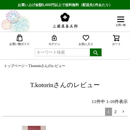
お買い上げ金額5,400円以上で送料無料（配送先1件あたり）
お買い物
検索
お買い物ガイド
ログイン
お気に入り
カート
トップページ
T.kotorinさんのレビュー
T.kotorinさんのレビュー
11
件中
1
-
10
件表示
1
2