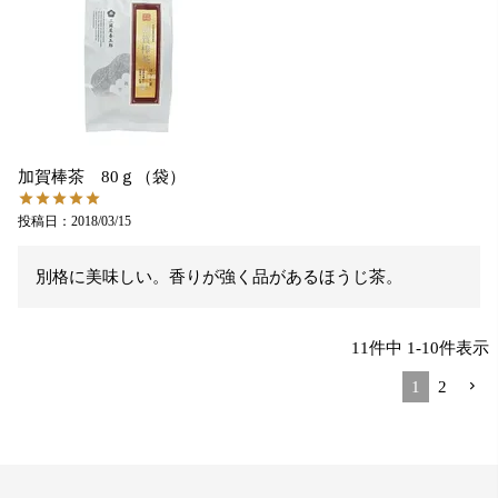
加賀棒茶 80ｇ（袋）
投稿日
2018/03/15
別格に美味しい。香りが強く品があるほうじ茶。
11
件中
1
-
10
件表示
1
2