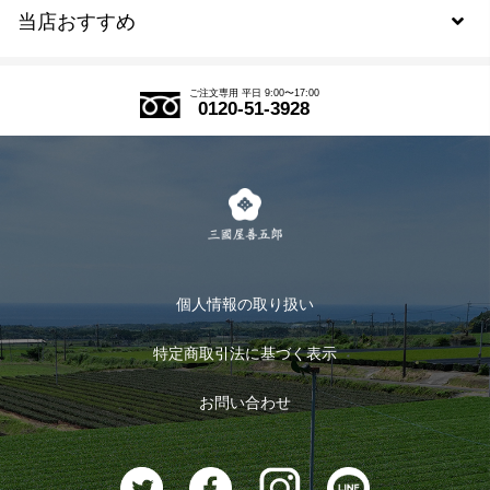
当店おすすめ
会員規約について
SDGs
アウトレットセール
ご注文の流れ
ご注文専用 平日 9:00〜17:00
0120-51-3928
式部の香りシリーズ
お得なまとめ買い
LINE登録
茶楽
キャンペーン
メルマガ登録
季節限定商品
メール便対応商品
マイページ
お茶のギフト
個人情報の取り扱い
ログイン
特定商取引法に基づく表示
おすすめのお茶
ログアウト
お問い合わせ
お茶に合うスイーツ