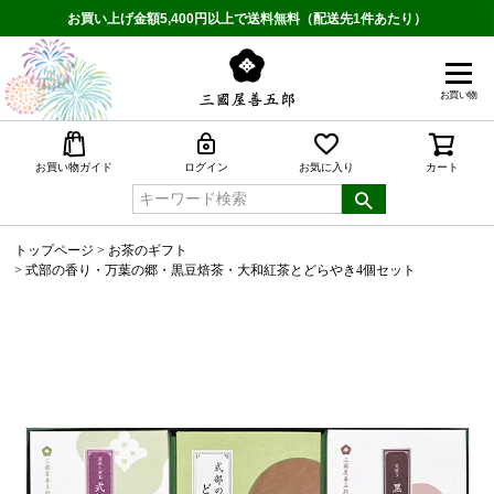
お買い上げ金額5,400円以上で送料無料（配送先1件あたり）
お買い物
検索
お買い物ガイド
ログイン
お気に入り
カート
トップページ
お茶のギフト
式部の香り・万葉の郷・黒豆焙茶・大和紅茶とどらやき4個セット