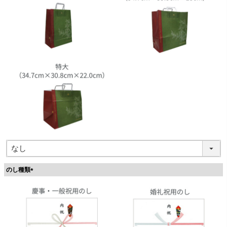
のし種類
(
必
須
)