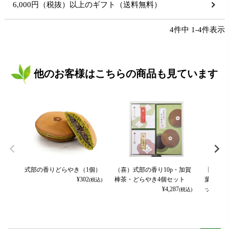
6,000円（税抜）以上のギフト（送料無料）
4
件中
1
-
4
件表示
他のお客様はこちらの商品も見ています
式部の香りどらやき（1個）
（喜）式部の香り10p・加賀
【平安の
¥
302
棒茶・どらやき4個セット
葉の郷テ
(税込)
¥
4,287
ット
(税込)