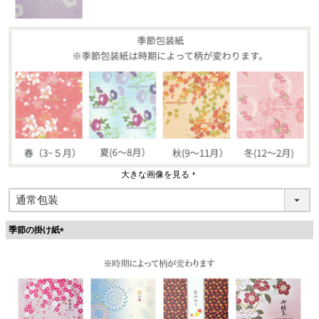
大きな画像を見る
季節の掛け紙
(
必
須
)