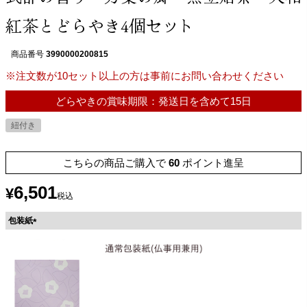
紅茶とどらやき4個セット
商品番号
3990000200815
※注文数が10セット以上の方は事前にお問い合わせください
どらやきの賞味期限：発送日を含めて15日
紐付き
こちらの商品ご購入で
60
ポイント進呈
6,501
¥
税込
包装紙
(
必
須
)