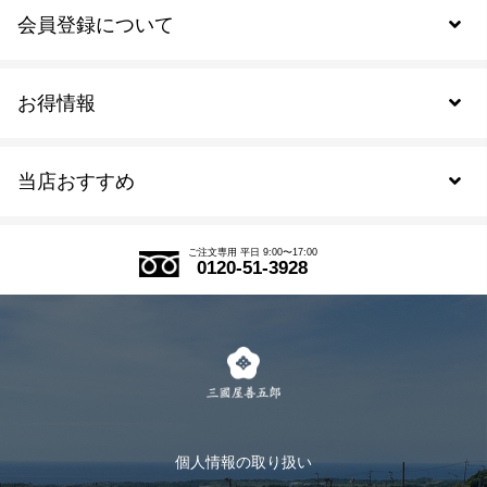
会員登録について
お得情報
新規会員登録
当店おすすめ
会員規約について
SDGs
アウトレットセール
ご注文の流れ
ご注文専用 平日 9:00〜17:00
0120-51-3928
式部の香りシリーズ
お得なまとめ買い
LINE登録
茶楽
キャンペーン
メルマガ登録
季節限定商品
メール便対応商品
マイページ
お茶のギフト
個人情報の取り扱い