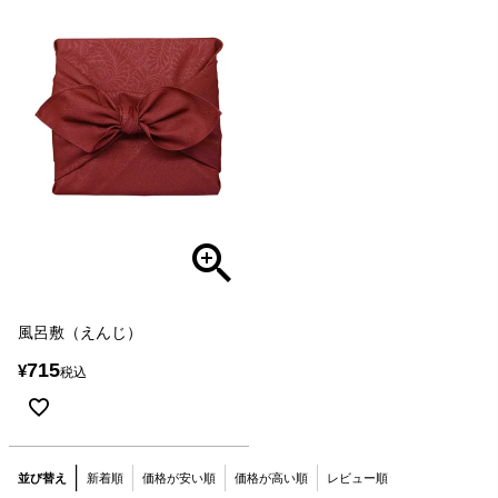
風呂敷（えんじ）
715
¥
税込
並び替え
新着順
価格が安い順
価格が高い順
レビュー順