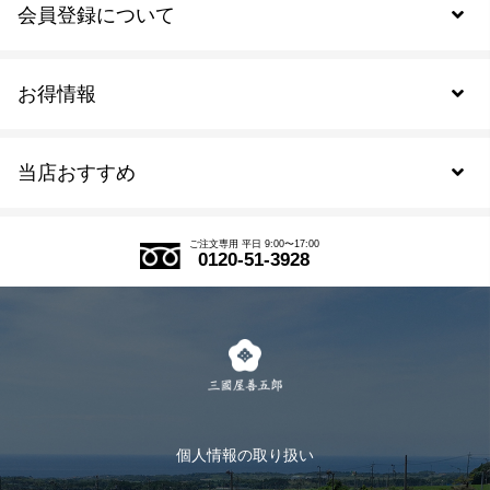
会員登録について
お得情報
新規会員登録
当店おすすめ
会員規約について
SDGs
アウトレットセール
ご注文の流れ
ご注文専用 平日 9:00〜17:00
0120-51-3928
式部の香りシリーズ
お得なまとめ買い
LINE登録
茶楽
キャンペーン
メルマガ登録
季節限定商品
メール便対応商品
マイページ
お茶のギフト
個人情報の取り扱い
ログイン