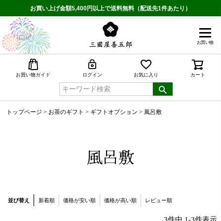
お買い上げ金額5,400円以上で送料無料（配送先1件あたり）
お買い物
検索
お買い物ガイド
ログイン
お気に入り
カート
トップページ
お茶のギフト
ギフトオプション
風呂敷
風呂敷
並び替え
新着順
価格が安い順
価格が高い順
レビュー順
3
件中
1
-
3
件表示