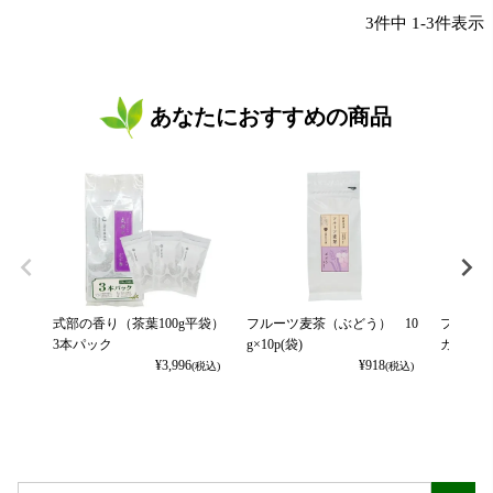
3
件中
1
-
3
件表示
あなたにおすすめの商品
式部の香り（茶葉100g平袋）
フルーツ麦茶（ぶどう） 10
フルーツ
3本パック
g×10p(袋)
カット） 
¥
3,996
¥
918
(税込)
(税込)