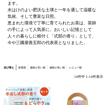
ます。
水はけのよい肥沃な土壌と一年を通して温暖な
気候、そして豊富な日照。
恵まれた環境で丁寧に育てられたお茶は、茶師
の手によって人気茶に。おいしい記憶として
人々の暮らしに根付く「式部の香り」として、
今や三國屋善五郎の代表茶となりました。
並び替え
新着順
価格が安い順
価格が高い順
レビュー順
14
件中
1
-
14
件表示