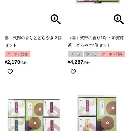
喜 式部の香りとどらやき２個
（喜）式部の香り10p・加賀棒
セット
茶・どらやき4個セット
クーポン対象
リーフ
水出し
クーポン対象
2,170
4,287
¥
¥
税込
税込