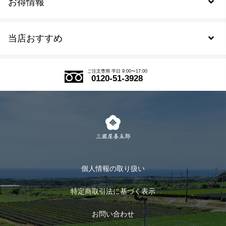
お得情報
新規会員登録
当店おすすめ
会員規約について
SDGs
アウトレットセール
ご注文の流れ
ご注文専用 平日 9:00〜17:00
0120-51-3928
式部の香りシリーズ
お得なまとめ買い
LINE登録
茶楽
キャンペーン
メルマガ登録
季節限定商品
メール便対応商品
マイページ
お茶のギフト
個人情報の取り扱い
ログイン
特定商取引法に基づく表示
おすすめのお茶
ログアウト
お問い合わせ
お茶に合うスイーツ