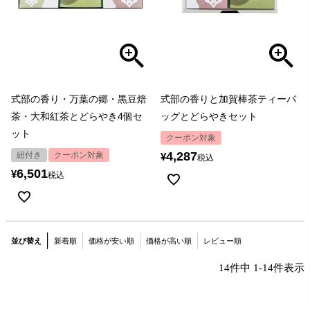
式部の香り・万葉の郷・黒豆焙
式部の香りと加賀棒茶ティーバ
茶・大和紅茶とどらやき4個セ
ッグとどらやきセット
ット
クーポン対象
4,287
紐付き
クーポン対象
¥
税込
6,501
¥
税込
並び替え
新着順
価格が安い順
価格が高い順
レビュー順
14
件中
1
-
14
件表示