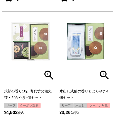
式部の香り10p･寄代坊の穂先
水出し式部の香りとどらやき4
茶・どらやき4個セット
個セット
リーフ
クーポン対象
リーフ
水出し
クーポン対象
4,503
3,261
¥
¥
税込
税込