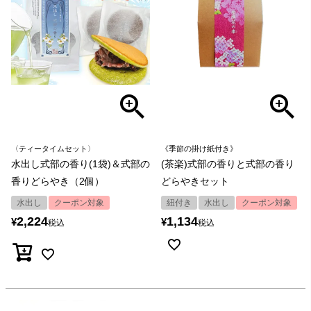
〈ティータイムセット〉
《季節の掛け紙付き》
水出し式部の香り(1袋)＆式部の
(茶楽)式部の香りと式部の香り
香りどらやき（2個）
どらやきセット
水出し
クーポン対象
紐付き
水出し
クーポン対象
2,224
1,134
¥
¥
税込
税込