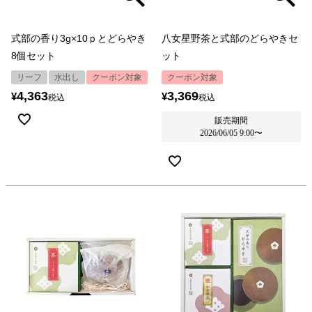
式部の香り3g×10ｐとどらやき
八女星野茶と式部のどらやきセ
8個セット
ット
リーフ
水出し
クーポン対象
クーポン対象
4,363
3,369
¥
¥
税込
税込
販売期間
2026/06/05 9:00
〜