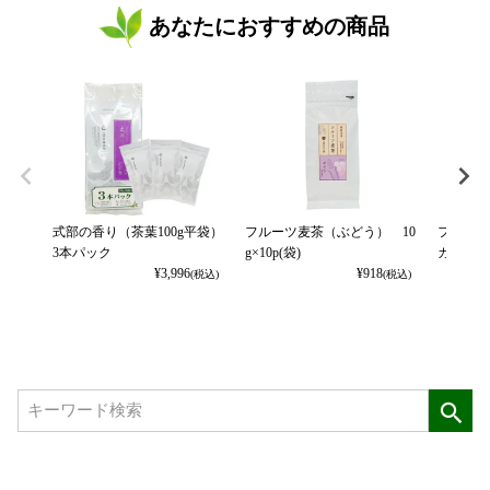
あなたにおすすめの商品
式部の香り（茶葉100g平袋）
フルーツ麦茶（ぶどう） 10
フルーツ
3本パック
g×10p(袋)
カット） 
¥
3,996
¥
918
(税込)
(税込)