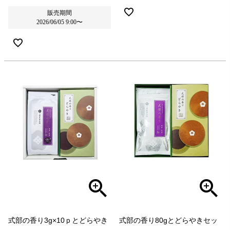
販売期間
2026/06/05 9:00
〜
式部の香り3g×10ｐとどらやき
式部の香り80gとどらやきセッ