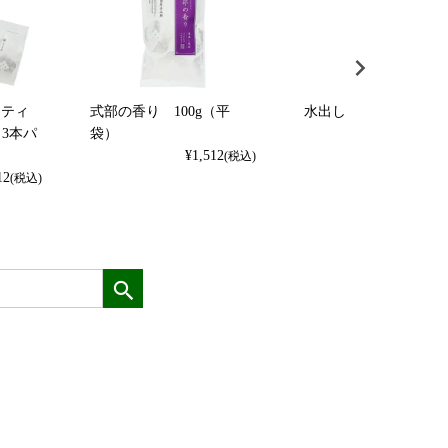
用ティ
式部の香り 100g（平
水出し式部の香り 5g×1
）3本パ
袋）
¥
1,620
(
¥
1,512
(税込)
12
(税込)