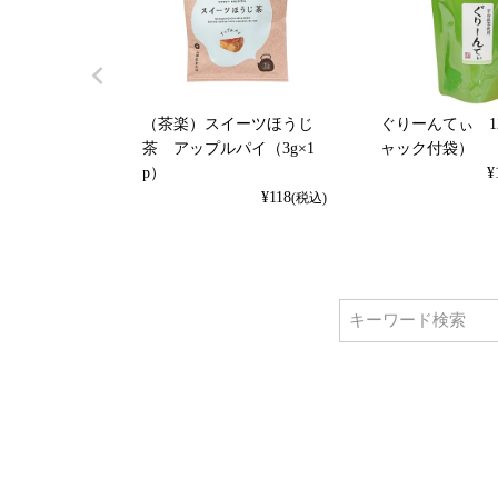
（茶楽）スイーツほうじ
ぐりーんてぃ 1
茶 アップルパイ（3g×1
ャック付袋）
p）
¥
¥
118
(税込)