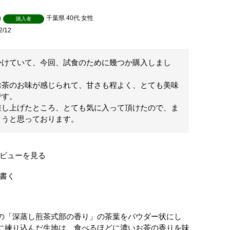
千葉県
40代
女性
購入者
2/12
かけていて、今回、試食のために幾つか購入しまし
お茶のお味が感じられて、甘さも程よく、とても美味
す。

差し上げたところ、とても気に入って頂けたので、ま
ようと思っております。
ビューを見る
書く
の「深蒸し煎茶式部の香り」の茶葉をパウダー状にし
に練り込んだ生地は、食べるほどに濃いお茶の香りを味