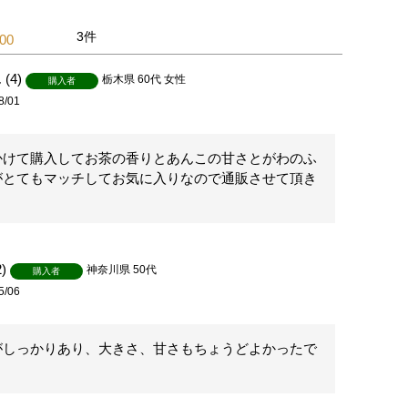
3
.00
4
栃木県
60代
女性
購入者
8/01
かけて購入してお茶の香りとあんこの甘さとがわのふ
がとてもマッチしてお気に入りなので通販させて頂き
2
神奈川県
50代
購入者
5/06
がしっかりあり、大きさ、甘さもちょうどよかったで