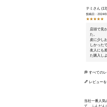
テミ
13
投稿日
2024/0
店頭で見
た。

皮に少し
しかったで
友人にも
た購入し
すべてのレ
レビューを
当社一番人気
て、ふんだん