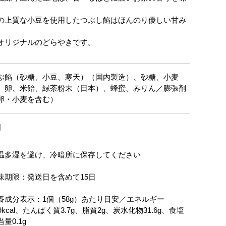
の上質な小豆を使用したつぶし餡はほんのり優しい甘み
オリジナルのどらやきです。
ぶ餡（砂糖、小豆、寒天）（国内製造）、砂糖、小麦
、卵、米飴、緑茶粉末（日本）、蜂蜜、みりん／膨張剤
卵・小麦を含む）
個
温多湿を避け、冷暗所に保存してください
味期限：発送日を含めて15日
養成分表示：1個（58g）あたり目安／エネルギー
59kcal、たんぱく質3.7g、脂質2g、炭水化物31.6g、食塩
量0.1g