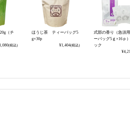
20g（チ
ほうじ茶 ティーバッグ5
式部の香り（急須
g×30p
ーバッグ5ｇ×16ｐ
1,080
¥
1,404
ック
(税込)
(税込)
¥
4,2
検索