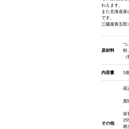
わえます。
また北海道産
です。
三國屋善五郎
つ
原材料
粉
（
内容量
1
高
賞
栄
1
その他
相当