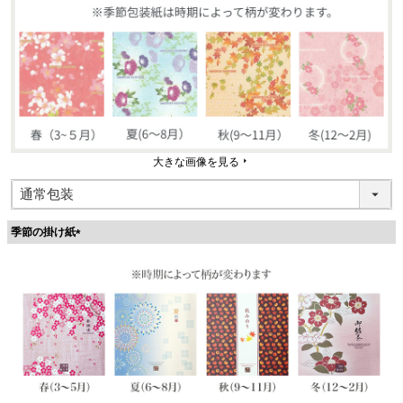
大きな画像を見る
季節の掛け紙
(
必
須
)