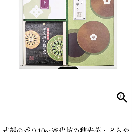
式部の香り10p･寄代坊の穂先茶・どらや