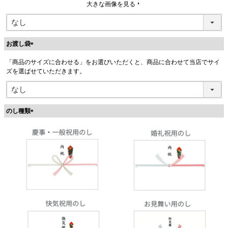
大きな画像を見る
お渡し袋
(
「商品のサイズに合わせる」をお選びいただくと、商品に合わせて当店でサイ
必
ズを選ばせていただきます。
須
)
のし種類
(
必
須
)