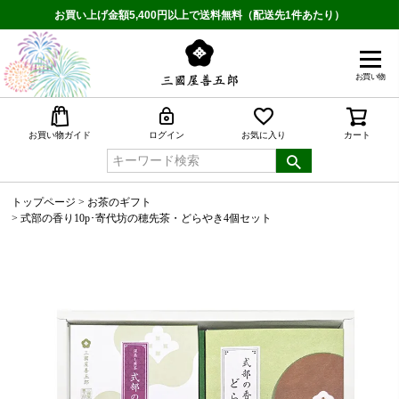
お買い上げ金額5,400円以上で送料無料（配送先1件あたり）
お買い物
検索
お買い物ガイド
ログイン
お気に入り
カート
トップページ
お茶のギフト
式部の香り10p･寄代坊の穂先茶・どらやき4個セット