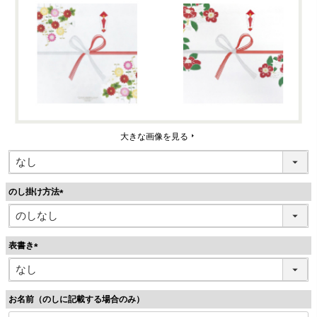
大きな画像を見る
のし掛け方法
(
必
須
表書き
)
(
必
須
お名前（のしに記載する場合のみ）
)