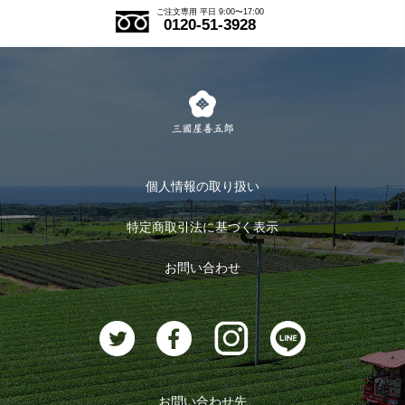
ご注文の流れ
ご注文専用 平日 9:00〜17:00
0120-51-3928
式部の香りシリーズ
お得なまとめ買い
LINE登録
茶楽
キャンペーン
メルマガ登録
季節限定商品
メール便対応商品
マイページ
お茶のギフト
個人情報の取り扱い
ログイン
特定商取引法に基づく表示
おすすめのお茶
ログアウト
お問い合わせ
お茶に合うスイーツ
お問い合わせ先