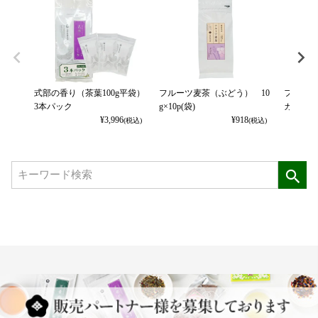
式部の香り（茶葉100g平袋）
フルーツ麦茶（ぶどう） 10
フルーツ
3本パック
g×10p(袋)
カット） 
¥
3,996
¥
918
(税込)
(税込)